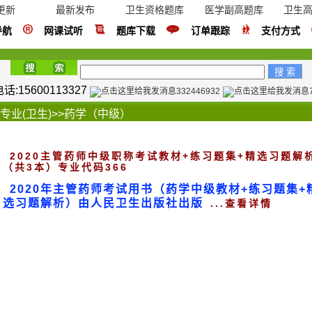
更新
最新发布
卫生资格题库
医学副高题库
卫生
导航
网课试听
题库下载
订单跟踪
支付方式
:15600113327
332446932
专业(卫生)
>>
药学（中级）
2020主管药师中级职称考试教材+练习题集+精选习题解
（共3本）专业代码366
2020年主管药师考试用书（药学中级教材+练习题集+
选习题解析）由人民卫生出版社出版
...查看详情