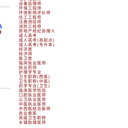
设备监理师
环保工程师
环境影响评价师
化工工程师
注册测绘师
丛
消防工程师
房地产经纪协理人
详
成人高考
成人高考(高起点)
成人高考(专升本)
经济类
经济师
医卫类
临床执业医师
执业药师
护理学专业
卫生职称(西医)
卫生职称(中医)
药学专业(卫生)
临床医学检验
口腔执业医师
公卫执业医师
中医执业医师
中西医结合医师
执业兽医
高级卫生职称
乡镇助理医师