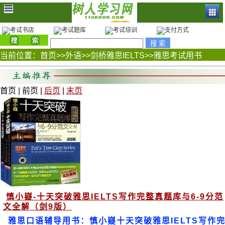
当前位置：
首页
>>
外语
>>
剑桥雅思IELTS
>>
雅思考试用书
首页 | 前页 |
后页
|
末页
慎小嶷-十天突破雅思IELTS写作完整真题库与6-9分范
文全解（剑9版）
雅思口语辅导用书：慎小嶷十天突破雅思IELTS写作