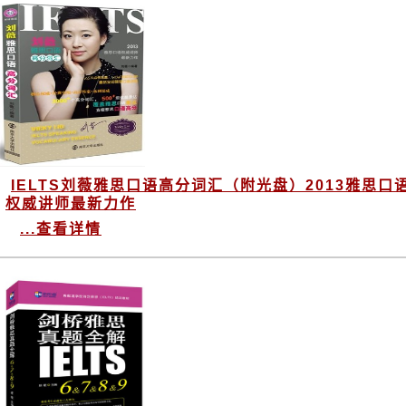
IELTS刘薇雅思口语高分词汇（附光盘）2013雅思口
权威讲师最新力作
...查看详情