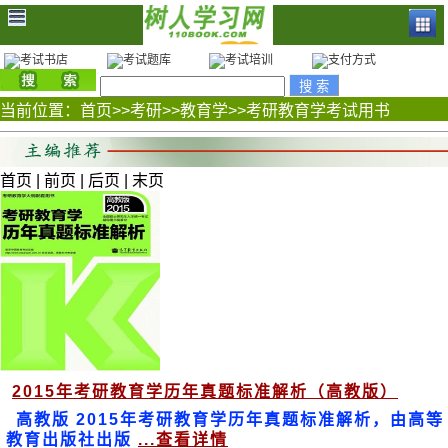
当前位置：
首页
>>
考研
>>
教育学
>>
考研教育学考试用书
首页 | 前页 | 后页 | 末页
2015年考研教育学历年真题标准解析（高教版）
高教版 2015年考研教育学历年真题标准解析，由高等
教育出版社出版
...查看详情