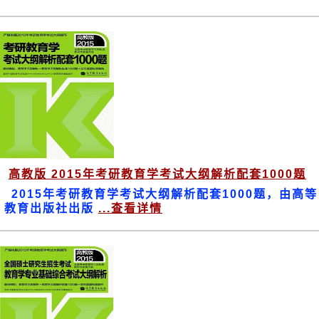
高教版 2015年考研教育学考试大纲解析配套1000题
2015年考研教育学考试大纲解析配套1000题，由高等
教育出版社出版
...查看详情