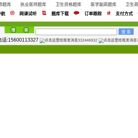
师题库
执业医师题库
卫生资格题库
医学副高题库
卫生
导航
网课试听
题库下载
订单跟踪
支付方式
:15600113327
332446932