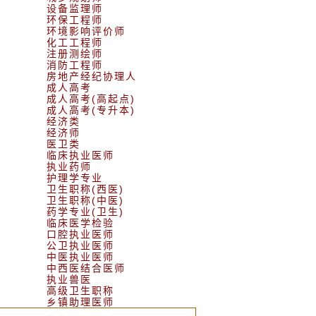
设备监理师
环保工程师
环境影响评价师
化工工程师
注册测绘师
消防工程师
房地产经纪协理人
成人高考
成人高考(高起点)
成人高考(专升本)
经济类
经济师
医卫类
临床执业医师
执业药师
护理学专业
卫生职称(西医)
卫生职称(中医)
药学专业(卫生)
临床医学检验
口腔执业医师
公卫执业医师
中医执业医师
中西医结合医师
执业兽医
高级卫生职称
乡镇助理医师