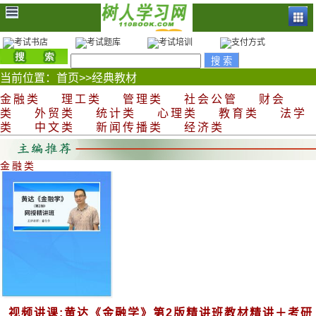
当前位置：
首页
>>
经典教材
金融类
理工类
管理类
社会公管
财会
类
外贸类
统计类
心理类
教育类
法学
类
中文类
新闻传播类
经济类
金融类
视频讲课:黄达《金融学》第2版精讲班教材精讲＋考研